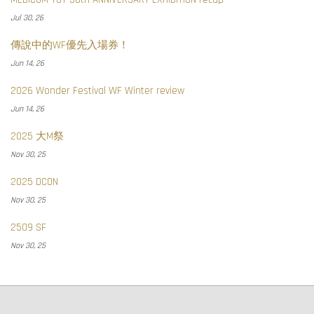
Jul 30, 26
傳說中的WF優先入場券！
Jun 14, 26
2026 Wonder Festival WF Winter review
Jun 14, 26
2025 大M祭
Nov 30, 25
2025 DCON
Nov 30, 25
2509 SF
Nov 30, 25