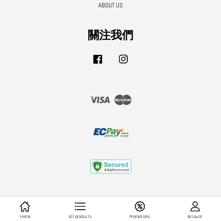
ABOUT US
關注我們
Facebook
Instagram
Visa
Master
Home
All products
Promotions
Account