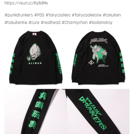
https://reurl.cc/Ry8dMx
#punkdrunkers #PDS #fairycookies #fairycookiestw #tokuiten
#tokuitentw #cure #realhead #Charmychan #kodamatoy