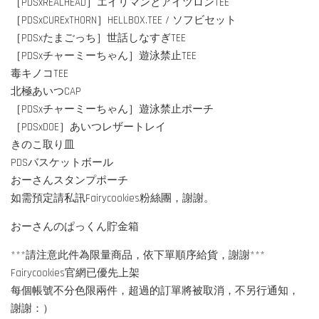
［PDSxREALHEAD］エイリマンとアイツロンTEE
［PDSxCURExTHORN］HELLBOX.TEE / ソフビセット
［PDSxたまごっち］世話しなすぎTEE
［PDSxチャーミーちゃん］遊泳禁止TEE
毒キノコTEE
北極あいつCAP
［PDSxチャーミーちゃん］遊泳禁止ポーチ
［PDSxDOE］あいつレザートレイ
きのこ取り皿
PDSバスケットボール
おーさんスタンプポーチ
如需預定請私訊Fairycookies粉絲團，謝謝。
おーさんのぱっくん貯金箱
***請注意此件為限量商品，依下單順序給貨，謝謝***
Fairycookies官網已優先上架
每個帳號不分色限兩件，超過的訂單將被取消，不另行通知，
謝謝：）