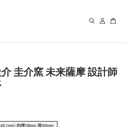
介 圭介窯 未来薩摩 設計師
鉢
 h140 (mm) 內徑118mm 深105mm