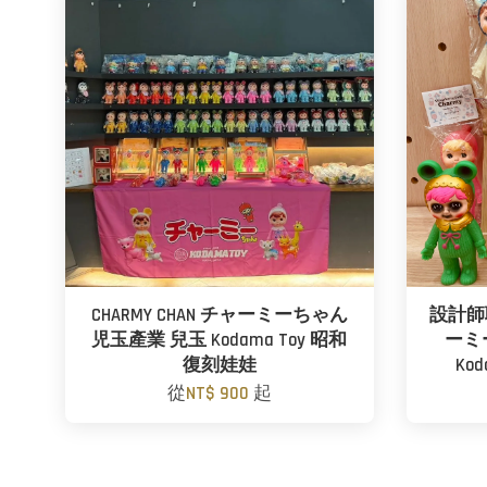
CHARMY CHAN チャーミーちゃん
設計師聯
児玉產業 兒玉 Kodama Toy 昭和
ーミ
復刻娃娃
Ko
從
NT$ 900
起