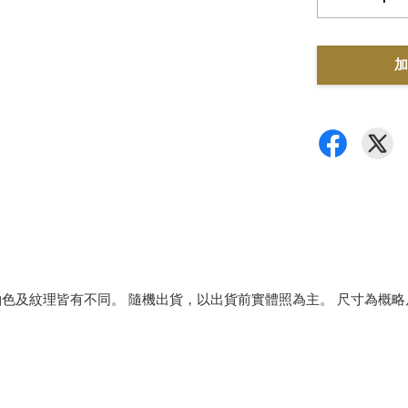
加
色及紋理皆有不同。 隨機出貨，以出貨前實體照為主。 尺寸為概