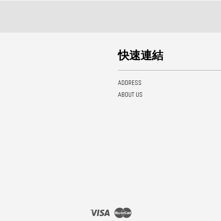
快速連結
ADDRESS
ABOUT US
Visa
Master