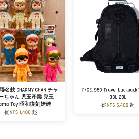
名款 CHARMY CHAN チャ
F/CE. 950 Travel backp
ーちゃん 児玉產業 兒玉
33L 28L
dama Toy 昭和復刻娃娃
從
NT$ 6,400
起
從
NT$ 1,400
起