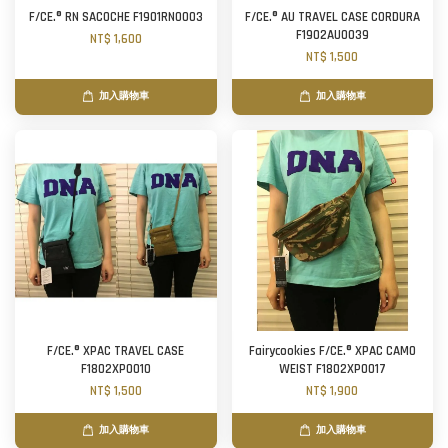
F/CE.® RN SACOCHE F1901RN0003
F/CE.® AU TRAVEL CASE CORDURA
F1902AU0039
NT$ 1,600
NT$ 1,500
加入購物車
加入購物車
F/CE.® XPAC TRAVEL CASE
Fairycookies F/CE.® XPAC CAMO
F1802XP0010
WEIST F1802XP0017
NT$ 1,500
NT$ 1,900
加入購物車
加入購物車