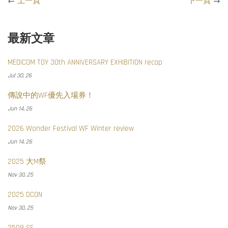
←
上一頁
下一頁
→
最新文章
MEDICOM TOY 30th ANNIVERSARY EXHIBITION recap
Jul 30, 26
傳說中的WF優先入場券！
Jun 14, 26
2026 Wonder Festival WF Winter review
Jun 14, 26
2025 大M祭
Nov 30, 25
2025 DCON
Nov 30, 25
2509 SF