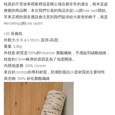
枕真的不管放車裡家裡或是辦公場合都非常的適合，根本是超
療癒的商品啊，本次我們引進的商品先從Log跟tree seat開始。
常來店裡的朋友應該會注意到我們提供給大家坐的椅子，就是
MeroWings的tree seat!!!
LOG 長條枕
外觀大小:16 ø x 55cm (直徑x高度)
重量: 0,8kg
外枕套:材質是100%的Polyester 聚酯纖維，手感如羽絨般細緻，
枕套約2.5mm略厚的原因是為了強度關係。
內裡保護層: 100% Corovin
來自於corotop的專利材質，防潮防風抗UV是材質的主要特性
填充物: 100% 矽化聚酯纖維