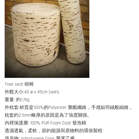
Tree seat 樹椅
外觀大小:40 ø x 45cm (wxh)
重量: 約1,7kg
外枕套:材質是100%的Polyester 聚酯纖維，手感如羽絨般細緻，
枕套約2.5mm略厚的原因是為了強度關係。
內裡保護層: 100% PUR Foam Coat 發泡棉
透濕透氣，柔軟，節約能源與原物料的環保製程
填充物: polystyrene Core; 聚苯乙烯