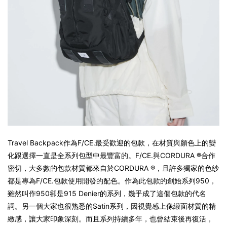
Travel Backpack作為F/CE.最受歡迎的包款，在材質與顏色上的變
化跟選擇一直是全系列包型中最豐富的。F/CE.與CORDURA ®合作
密切，大多數的包款材質都來自於CORDURA ®，且許多獨家的色紗
都是專為F/CE.包款使用開發的配色。作為此包款的創始系列950，
雖然叫作950卻是915 Denier的系列，幾乎成了這個包款的代名
詞。另一個大家也很熟悉的Satin系列，因視覺感上像緞面材質的精
緻感，讓大家印象深刻。而且系列持續多年，也曾結束後再復活，