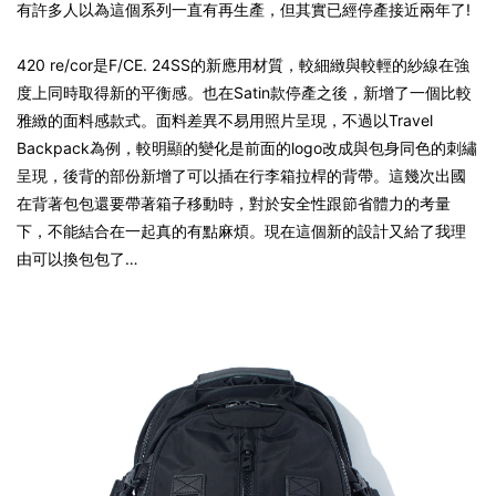
有許多人以為這個系列一直有再生產，但其實已經停產接近兩年了!
420 re/cor是F/CE. 24SS的新應用材質，較細緻與較輕的紗線在強
度上同時取得新的平衡感。也在Satin款停產之後，新增了一個比較
雅緻的面料感款式。面料差異不易用照片呈現，不過以Travel
Backpack為例，較明顯的變化是前面的logo改成與包身同色的刺繡
呈現，後背的部份新增了可以插在行李箱拉桿的背帶。這幾次出國
在背著包包還要帶著箱子移動時，對於安全性跟節省體力的考量
下，不能結合在一起真的有點麻煩。現在這個新的設計又給了我理
由可以換包包了…