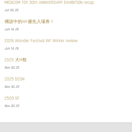
MEDICOM TOY 30th ANNIVERSARY EXHIBITION recap
Jul 30, 26
傳說中的WF優先入場券！
Jun 14, 26
2026 Wonder Festival WF Winter review
Jun 14, 26
2025 大M祭
Nov 30, 25
2025 DCON
Nov 30, 25
2509 SF
Nov 30, 25