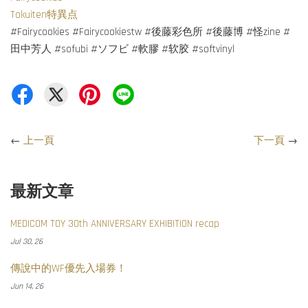
Tokuiten特異点
#Fairycookies #Fairycookiestw #後藤彩色所 #後藤博 #怪zine #
田中芳人 #sofubi #ソフビ #軟膠 #软胶 #softvinyl
←
上一頁
下一頁
→
最新文章
MEDICOM TOY 30th ANNIVERSARY EXHIBITION recap
Jul 30, 26
傳說中的WF優先入場券！
Jun 14, 26