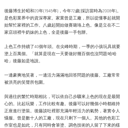
後藤博生於昭和20年(1945年)，今年72歲(採訪當時為2008年)。
是色彩業界中的資深專家。家業曾是工廠，所以從懂事起就開
始幫忙家裡的工作。八歲起開始做賽璐珞上色。像是立在不二
家店頭裡牛奶妹的上色，全是後藤一手包辦。
上色工作持續了40個年頭。在尖峰時期，一季的小孩玩具就要
塗上百萬個。「就算是現在一天要做好幾百個也沒問題!哈哈
哈」後藤如是地說。
一邊豪爽地笑著，一邊活力滿滿地回答問題的後藤。工廠常常
被洪亮的笑聲所包圍。
與過往的繁忙時期相比，可以依自己步驟來上色的現在是最開
心的。比起玩樂，工作比較有趣。後藤可以好幾個小時都維持
正座進行塗裝。後藤談吐裡那充滿年輕活力的氣勢，著實令人
懾服。曾是數十人的工廠，現在只剩下一個人。其他的色彩工
作室也是如此，只有同時會筆塗、調色技術的人留了下來的樣