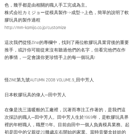
色，幾乎都是由相關的職人手工完成為主。
株式会社カミジョー從模具製作->成型->上色，簡單的說明了軟
膠玩具的製作過程
http://mm-kamijo.co.jp/customize
這次我們從怪Zine的專欄中，找到了兩位軟膠玩具業背後的重要
推手，或許你可能從來沒有聽過他們的名字，但看完他們在作
的事情，一定會讓你更珍惜手上的每一個玩具!
怪ZINE第九號AUTUMN 2008 VOLUME.9_田中芳人
日本軟膠玩具的偉人─田中芳人
在像是洗三溫暖般的工廠裡，沉著而專注工作著的，是我們這
次採訪的職人─田中芳人。田中芳人生於1969年，是軟膠玩具界
裡的年輕職人，職歷15年。目前由田中一個人負責模具業務。起
初是田中的父親從20幾歲左右開始的家業。當時音樂盒娃娃的