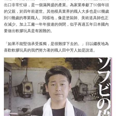
出口非常忙碌，是一個滿興盛的產業。為家業奉獻了50個年頭
的父親，於四年前逝世。其他模具業界的職人大多也是60幾歲
到70幾歲的專業職人。同樣地，像是塗裝師、美術道具師也正
在減少。加上工廠一年年接連的倒閉，似乎再過五年日本國內
要做出軟膠玩具是有困難的。
「如果不能堅強承受孤獨，是很難撐下去的。」日以繼夜地為
喜歡軟膠玩具的我們努力著的職人田中芳人如是說道。