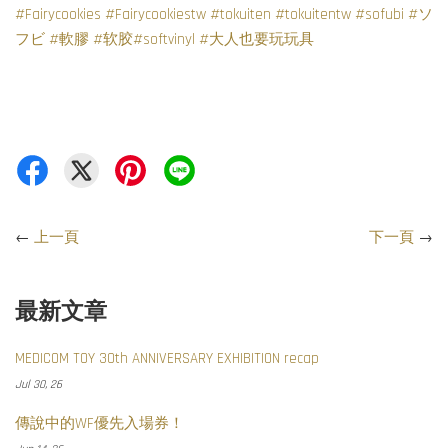
#Fairycookies
#Fairycookiestw
#tokuiten
#tokuitentw
#sofubi
#ソ
フビ
#軟膠
#软胶
#softvinyl
#大人也要玩玩具
←
上一頁
下一頁
→
最新文章
MEDICOM TOY 30th ANNIVERSARY EXHIBITION recap
Jul 30, 26
傳說中的WF優先入場券！